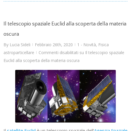
Il telescopio spaziale Euclid alla scoperta della materia
oscura
By
Lucia Sideli
Febbraio 26th, 2020
1 - Novità
,
Fisica
|
|
astroparticellare
Commenti disabilitati
su Il telescopio spaziale
|
Euclid alla scoperta della materia oscura
Il
satellite Euclid
è un telescopio spaziale dell’
Agenzia Spaziale