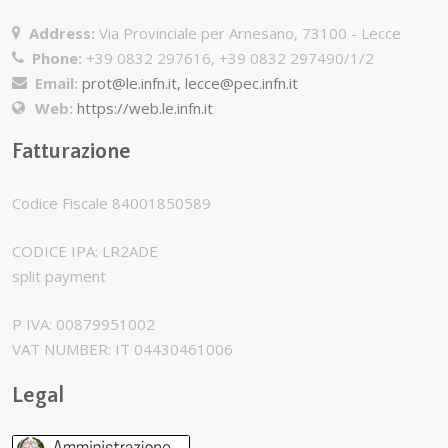
Address:
Via Provinciale per Arnesano, 73100 - Lecce
Phone:
+39 0832 297616, +39 0832 297490/1/2
Email:
prot@le.infn.it, lecce@pec.infn.it
Web:
https://web.le.infn.it
Fatturazione
Codice Fiscale 84001850589
CODICE IPA: LR2ADE
split payment
P IVA: 00879951002
VAT NUMBER: IT 04430461006
Legal