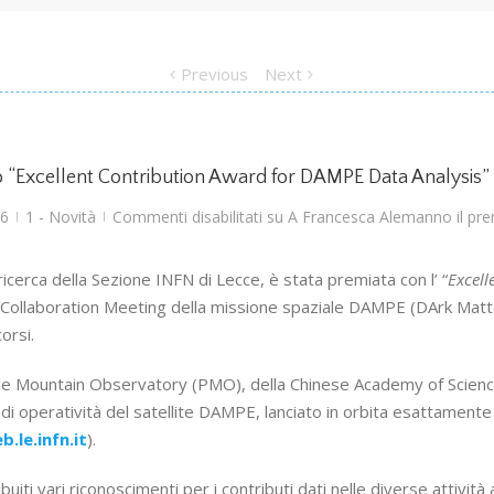
Previous
Next
 “Excellent Contribution Award for DAMPE Data Analysis”
26
1 - Novità
Commenti disabilitati
su A Francesca Alemanno il prem
|
|
cerca della Sezione INFN di Lecce, è stata premiata con l’ “
Excel
 Collaboration Meeting della missione spaziale DAMPE (DArk Matte
orsi.
rple Mountain Observatory (PMO), della Chinese Academy of Science
 di operatività del satellite DAMPE, lanciato in orbita esattamente
b.le.infn.it
).
uiti vari riconoscimenti per i contributi dati nelle diverse attività