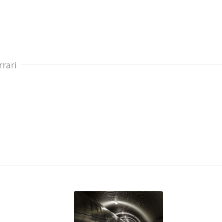
rrari