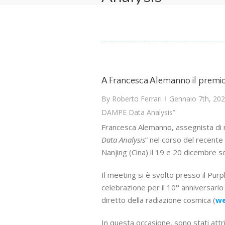
A Francesca Alemanno il premio
By
Roberto Ferrari
Gennaio 7th, 20
|
DAMPE Data Analysis”
Francesca Alemanno, assegnista di ri
Data Analysis
” nel corso del recente
Nanjing (Cina) il 19 e 20 dicembre sc
Il meeting si è svolto presso il Pu
celebrazione per il 10° anniversario
diretto della radiazione cosmica (
we
In questa occasione, sono stati attrib