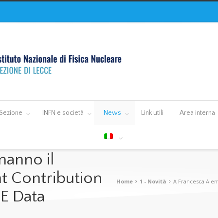
Sezione
INFN e società
News
Link utili
Area interna
manno il
t Contribution
Home
1 - Novità
A Francesca Alem
E Data