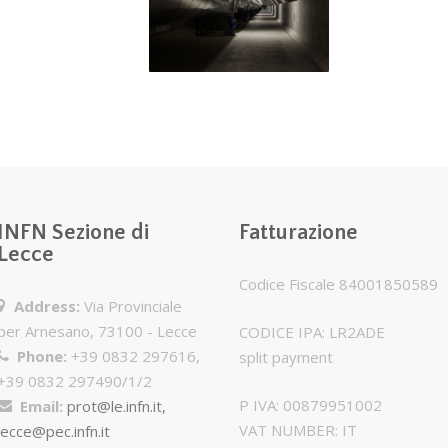
L’interferometro
VIRGO raggiunge
la più alta
sensibilità
INFN Sezione di
Fatturazione
Lecce
Codice Fiscale 84001850589
Address:
Via Provinciale
per Arnesano, 73100 - Lecce
CODICE IPA: LR2ADE
Phone:
+39 0832 297616,
split payment
+39 0832 297490/1/2
P IVA: 00879951002
Email:
prot@le.infn.it,
VAT NUMBER: IT
lecce@pec.infn.it