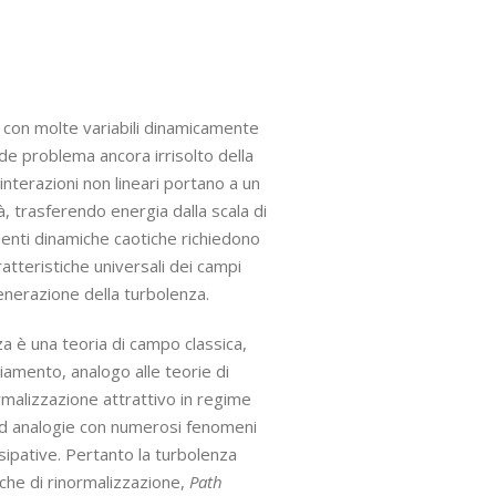
do con molte variabili dinamicamente
ande problema ancora irrisolto della
e interazioni non lineari portano a un
tà, trasferendo energia dalla scala di
uenti dinamiche caotiche richiedono
ratteristiche universali dei campi
enerazione della turbolenza.
za è una teoria di campo classica,
piamento, analogo alle teorie di
malizzazione attrattivo in regime
da ad analogie con numerosi fenomeni
ssipative. Pertanto la turbolenza
niche di rinormalizzazione,
Path