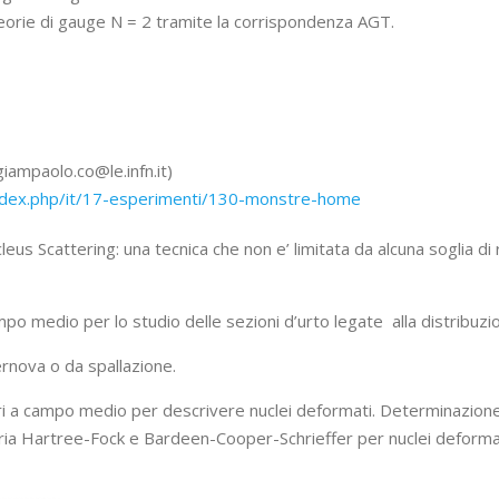
 teorie di gauge N = 2 tramite la corrispondenza AGT.
iampaolo.co@le.infn.it)
/index.php/it/17-esperimenti/130-monstre-home
us Scattering: una tecnica che non e’ limitata da alcuna soglia di r
mpo medio per lo studio delle sezioni d’urto legate alla distribuzi
ernova o da spallazione.
ri a campo medio per descrivere nuclei deformati. Determinazione 
eoria Hartree-Fock e Bardeen-Cooper-Schrieffer per nuclei deforma