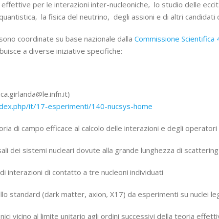
 effettive per le interazioni inter-nucleoniche, lo studio delle eccit
antistica, la fisica del neutrino, degli assioni e di altri candidati
ca sono coordinate su base nazionale dalla
Commissione Scientifica 
uisce a diverse iniziative specifiche:
uca.girlanda@le.infn.it)
index.php/it/17-esperimenti/140-nucsys-home
oria di campo efficace al calcolo delle interazioni e degli operatori
sali dei sistemi nucleari dovute alla grande lunghezza di scatterin
di interazioni di contatto a tre nucleoni individuati
dello standard (dark matter, axion, X17) da esperimenti su nuclei le
ci vicino al limite unitario agli ordini successivi della teoria effett