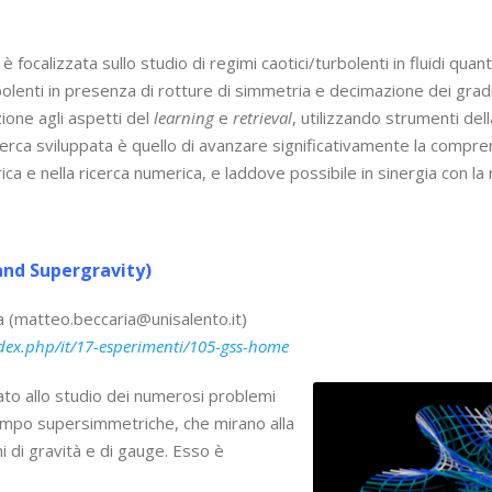
 focalizzata sullo studio di regimi caotici/turbolenti in fluidi quantisti
turbolenti in presenza di rotture di simmetria e decimazione dei gradi
zione agli aspetti del
learning
e
retrieval
, utilizzando strumenti del
cerca sviluppata è quello di avanzare significativamente la compre
rica e nella ricerca numerica, e laddove possibile in sinergia con la
and Supergravity)
 (matteo.beccaria@unisalento.it)
ndex.php/it/17-esperimenti/105-gss-home
cato allo studio dei numerosi problemi
 campo supersimmetriche, che mirano alla
ni di gravità e di gauge. Esso è