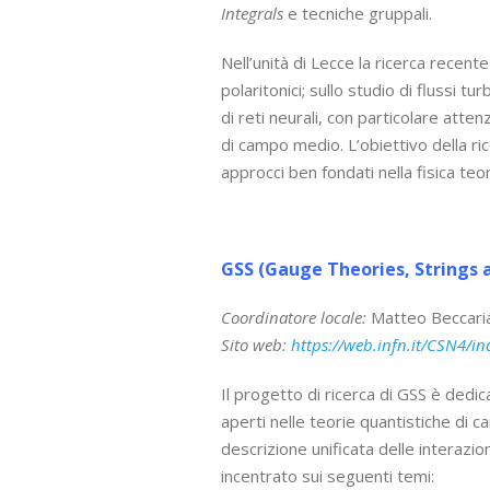
Integrals
e tecniche gruppali.
Nell’unità di Lecce la ricerca recente è
polaritonici; sullo studio di flussi 
di reti neurali, con particolare atten
di campo medio. L’obiettivo della ri
approcci ben fondati nella fisica teo
lllll
GSS (Gauge Theories, Strings 
Coordinatore locale
:
Matteo Beccaria
Sito web:
https://web.infn.it/CSN4/i
Il progetto di ricerca di GSS è dedi
aperti nelle teorie quantistiche di
descrizione unificata delle interazio
incentrato sui seguenti temi: