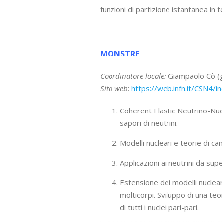
funzioni di partizione istantanea in
lllll
MONSTRE
Coordinatore locale:
Giampaolo Cò (g
Sito web
:
https://web.infn.it/CSN4
Coherent Elastic Neutrino-Nucle
sapori di neutrini.
Modelli nucleari e teorie di ca
Applicazioni ai neutrini da sup
Estensione dei modelli nuclea
molticorpi. Sviluppo di una t
di tutti i nuclei pari-pari.