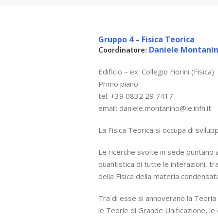
Gruppo 4 – Fisica Teorica
Daniele Montani
Coordinatore:
Edificio – ex. Collegio Fiorini (Fisica)
Primo piano
tel. +39 0832 29 7417
email: daniele.montanino@le.infn.it
La Fisica Teorica si occupa di svilup
Le ricerche svolte in sede puntano al
quantistica di tutte le interazioni, tr
della Fisica della materia condensat
Tra di esse si annoverano la Teoria 
le Teorie di Grande Unificazione, le