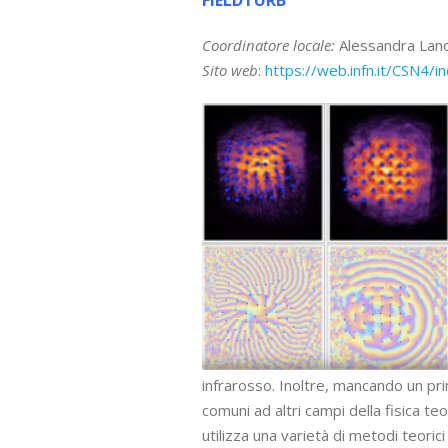
FIELDTURB
Coordinatore locale
:
Alessandra Lano
Sito web
:
https://web.infn.it/CSN4/
infrarosso. Inoltre, mancando un prin
comuni ad altri campi della fisica te
utilizza una varietà di metodi teoric