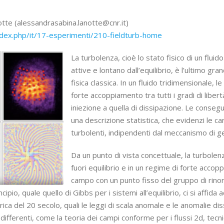
tte (alessandrasabina.lanotte@cnr.it)
index.php/it/17-esperimenti/210-fieldturb-home
La turbolenza, cioè lo stato fisico di un flui
attive e lontano dall’equilibrio, è l’ultimo gr
fisica classica. In un fluido tridimensionale, l
forte accoppiamento tra tutti i gradi di liber
iniezione a quella di dissipazione. Le conseg
una descrizione statistica, che evidenzi le ca
turbolenti, indipendenti dal meccanismo di g
Da un punto di vista concettuale, la turbolen
fuori equilibrio e in un regime di forte accop
campo con un punto fisso del gruppo di rinor
cipio, quale quello di Gibbs per i sistemi all’equilibrio, ci si affi
orica del 20 secolo, quali le leggi di scala anomale e le anomalie di
i differenti, come la teoria dei campi conforme per i flussi 2d, tec