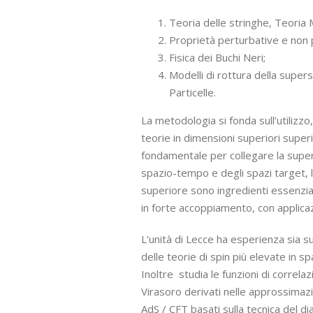
Teoria delle stringhe, Teoria 
Proprietà perturbative e non p
Fisica dei Buchi Neri;
Modelli di rottura della super
Particelle.
La metodologia si fonda sull’utiliz
teorie in dimensioni superiori superi
fondamentale per collegare la super
spazio-tempo e degli spazi target, l’i
superiore sono ingredienti essenziali
in forte accoppiamento, con applica
L’unità di Lecce ha esperienza sia s
delle teorie di spin più elevate in sp
Inoltre studia le funzioni di correlaz
Virasoro derivati nelle approssimaz
AdS / CFT basati sulla tecnica del d