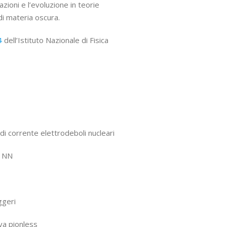
azioni e l’evoluzione in teorie
 di materia oscura.
4
dell’Istituto Nazionale di Fisica
 di corrente elettrodeboli nucleari
g NN
ggeri
iva pionless