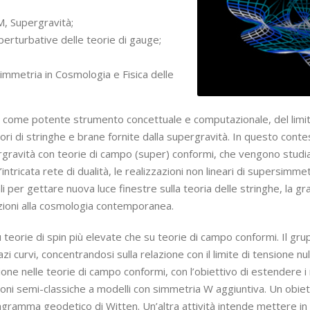
M, Supergravità;
erturbative delle teorie di gauge;
simmetria in Cosmologia e Fisica delle
zo, come potente strumento concettuale e computazionale, del limi
ori di stringhe e brane fornite dalla supergravità. In questo contest
gravità con teorie di campo (super) conformi, che vengono studiat
ntricata rete di dualità, le realizzazioni non lineari di supersimmet
 per gettare nuova luce finestre sulla teoria delle stringhe, la gra
zioni alla cosmologia contemporanea.
u teorie di spin più elevate che su teorie di campo conformi. Il gr
azi curvi, concentrandosi sulla relazione con il limite di tensione nul
ione nelle teorie di campo conformi, con l’obiettivo di estendere i rec
ioni semi-classiche a modelli con simmetria W aggiuntiva. Un obiet
iagramma geodetico di Witten. Un’altra attività intende mettere in