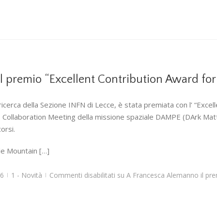
l premio “Excellent Contribution Award fo
icerca della Sezione INFN di Lecce, è stata premiata con l’ “Exc
e Collaboration Meeting della missione spaziale DAMPE (DArk Matte
orsi.
ple Mountain […]
26
1 - Novità
Commenti disabilitati
su A Francesca Alemanno il prem
|
|