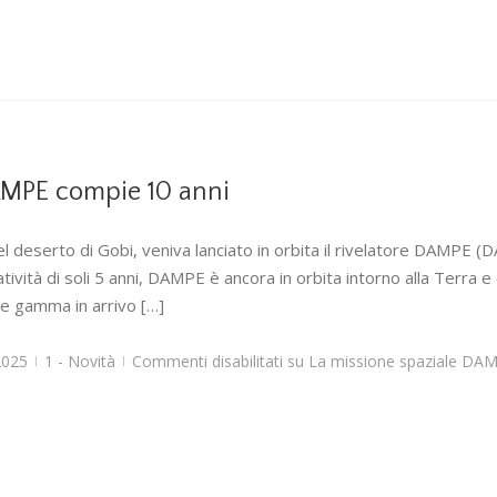
AMPE compie 10 anni
 deserto di Gobi, veniva lanciato in orbita il rivelatore DAMPE (D
vità di soli 5 anni, DAMPE è ancora in orbita intorno alla Terra e 
one gamma in arrivo […]
2025
1 - Novità
Commenti disabilitati
su La missione spaziale DAM
|
|