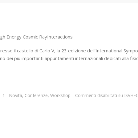
igh Energy Cosmic RayInteractions
 presso il castello di Carlo V, la 23 edizione dell’International S
dei più importanti appuntamenti internazionali dedicati alla fisica
1 - Novità
,
Conferenze
,
Workshop
Commenti disabilitati
su ISVHEC
|
|