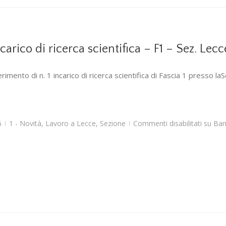
rico di ricerca scientifica – F1 – Sez. Lecc
rimento di n. 1 incarico di ricerca scientifica di Fascia 1 presso la
6
1 - Novità
,
Lavoro a Lecce
,
Sezione
Commenti disabilitati
su Band
|
|