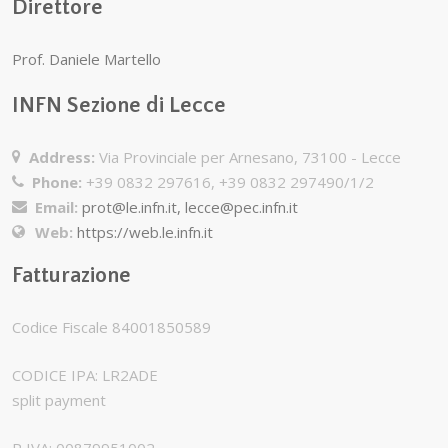
Direttore
Prof. Daniele Martello
INFN Sezione di Lecce
Address:
Via Provinciale per Arnesano, 73100 - Lecce
Phone:
+39 0832 297616, +39 0832 297490/1/2
Email:
prot@le.infn.it, lecce@pec.infn.it
Web:
https://web.le.infn.it
Fatturazione
Codice Fiscale 84001850589
CODICE IPA: LR2ADE
split payment