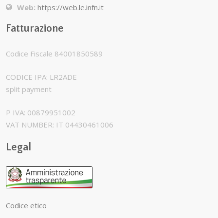
Web:
https://web.le.infn.it
Fatturazione
Codice Fiscale 84001850589
CODICE IPA: LR2ADE
split payment
P IVA: 00879951002
VAT NUMBER: IT 04430461006
Legal
Codice etico