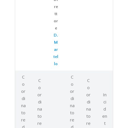
re
tt
or
e
D.
M
ar
tel
lo
C
C
C
C
o
o
o
o
or
or
or
or
In
di
di
di
di
ci
na
na
na
na
d
to
to
to
to
en
re
re
re
re
t
d
d