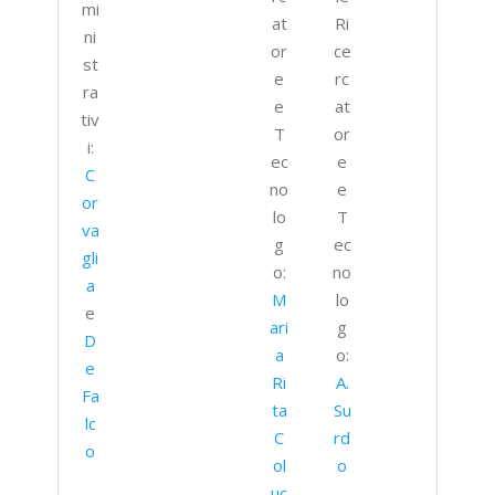
mi
at
Ri
ni
or
ce
st
e
rc
ra
e
at
tiv
T
or
i:
ec
e
C
no
e
or
lo
T
va
g
ec
gli
o:
no
a
M
lo
e
ari
g
D
a
o:
e
Ri
A.
Fa
ta
Su
lc
C
rd
o
ol
o
uc