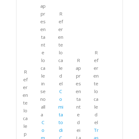
ap
pr
R
es
ef
en
er
ta
en
nt
te
e
lo
R
lo
ca
R
ef
ca
le
ap
er
R
le
d
pr
en
ef
in
el
es
te
er
se
C
en
lo
en
no
o
ta
ca
te
all
mi
nt
le
lo
a
ta
e
d
ca
C
to
d
el
le
o
di
ei
Tr
p
m
C
La
as