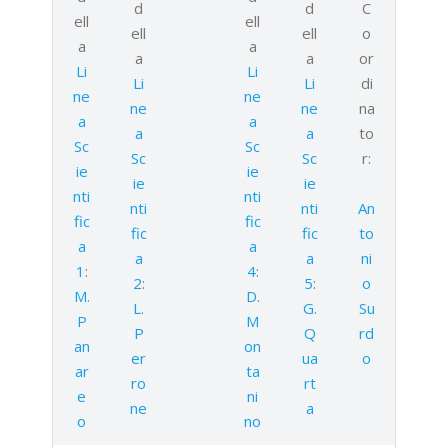
d
d
C
ell
ell
ell
ell
o
a
a
a
a
or
Li
Li
Li
Li
di
ne
ne
ne
ne
na
a
a
a
a
to
Sc
Sc
Sc
Sc
r:
ie
ie
ie
ie
nti
nti
nti
nti
An
fic
fic
fic
fic
to
a
a
a
a
ni
1
:
4
:
2
:
5
:
o
M.
D.
L.
G.
Su
P
M
P
Q
rd
an
on
er
ua
o
ar
ta
ro
rt
e
ni
ne
a
o
no