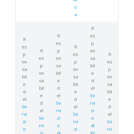
ci
a
R
R
es
R
es
p
es
R
R
p
on
p
es
R
es
on
sa
on
p
es
p
sa
bil
sa
on
p
on
bil
e
bil
sa
on
sa
e
d
e
bil
sa
bil
d
el
d
e
bil
e
el
Se
el
d
e
d
Se
rvi
Se
el
d
el
rvi
zi
rvi
Se
el
Se
zi
o
zi
rvi
Se
rvi
o
di
o
zi
rvi
zi
di
Pr