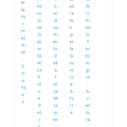
er
mi
o
vo
fe
la
ss
or
ra
ri
Fo
io
di
to
m
r
ne
na
ri
en
m
N
m
p
to
az
az
en
er
T
io
io
to
la
ec
ne
na
d
Si
no
:
le
ell
cu
lo
D.
Ca
a
re
gi
D
lc
T
zz
co
e
ol
er
a
:
:
Fa
o
za
A.
A.
lc
e
Mi
Fo
V
o
R
ss
rt
en
et
io
e
tu
i
:
ne
ra
E.
: