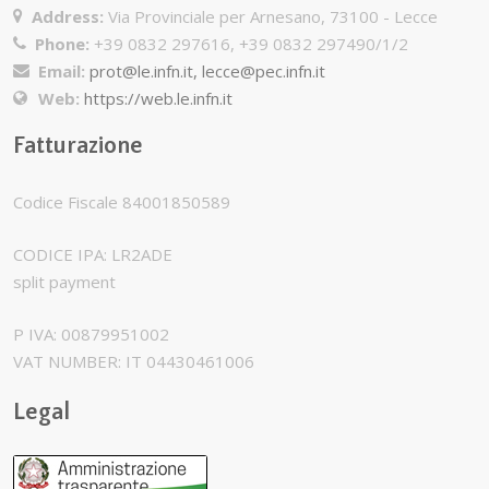
Address:
Via Provinciale per Arnesano, 73100 - Lecce
Phone:
+39 0832 297616, +39 0832 297490/1/2
Email:
prot@le.infn.it, lecce@pec.infn.it
Web:
https://web.le.infn.it
Fatturazione
Codice Fiscale 84001850589
CODICE IPA: LR2ADE
split payment
P IVA: 00879951002
VAT NUMBER: IT 04430461006
Legal