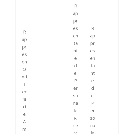
R
ap
pr
es
R
R
en
ap
ap
ta
pr
pr
nt
es
es
e
en
en
d
ta
ta
el
nt
nti
P
e
T
er
d
ec
so
el
ni
na
P
ci
le
er
e
Ri
so
A
ce
na
m
rc
le