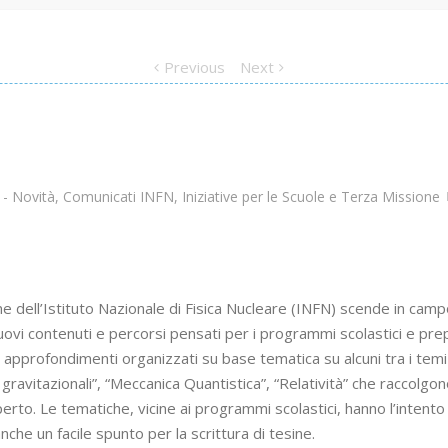
Previous
Next
 - Novità
,
Comunicati INFN
,
Iniziative per le Scuole e Terza Missione
one dell’Istituto Nazionale di Fisica Nucleare (INFN) scende in campo
nuovi contenuti e percorsi pensati per i programmi scolastici e prep
 approfondimenti organizzati su base tematica su alcuni tra i temi p
itazionali”, “Meccanica Quantistica”, “Relatività” che raccolgono p
o. Le tematiche, vicine ai programmi scolastici, hanno l’intento 
he un facile spunto per la scrittura di tesine.