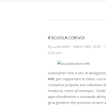
A SCUOLA CON VOI
By
Lucia Sideli
Marzo 24th, 2020
1
|
|
CON VOI
ScienzaPerTutti, il sito di divulgazi
VOI
, per supportare le classi, con 
L’iniziativa propone una selezione di
moderna, come ad esempio, “Onde grav
approfondimento e domande all’espert
gli argomenti che possono essere anc