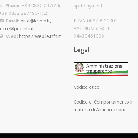
Phone:
+39 0832 297616,
split payment
+39 0832 297490/1/2
P IVA: 00879951002
Email:
prot@le.infn.it,
VAT NUMBER: IT
lecce@pec.infn.it
04430461006
Web:
https://web.le.infn.it
Legal
Codice etico
Codice di Comportamento in
materia di Anticorruzione