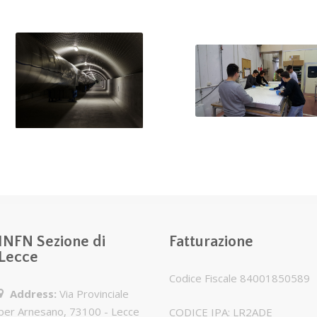
L’interferometro
Aspiranti astrofisici
VIRGO raggiunge
sul campo:
la più alta
alternanza SL
sensibilità
all’INFN di Lecce
INFN Sezione di
Fatturazione
Lecce
Codice Fiscale 84001850589
Address:
Via Provinciale
per Arnesano, 73100 - Lecce
CODICE IPA: LR2ADE