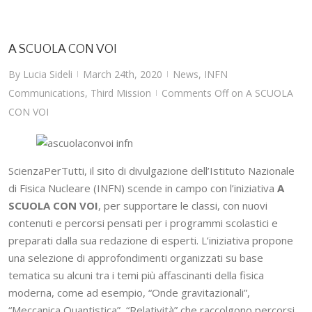
A SCUOLA CON VOI
By
Lucia Sideli
March 24th, 2020
News
,
INFN
|
|
Communications
,
Third Mission
Comments Off
on A SCUOLA
|
CON VOI
ScienzaPerTutti, il sito di divulgazione dell’Istituto Nazionale
di Fisica Nucleare (INFN) scende in campo con l’iniziativa
A
SCUOLA CON VOI
, per supportare le classi, con nuovi
contenuti e percorsi pensati per i programmi scolastici e
preparati dalla sua redazione di esperti. L’iniziativa propone
una selezione di approfondimenti organizzati su base
tematica su alcuni tra i temi più affascinanti della fisica
moderna, come ad esempio, “Onde gravitazionali”,
“Meccanica Quantistica”, “Relatività” che raccolgono percorsi