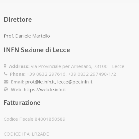
Direttore
Prof. Daniele Martello
INFN Sezione di Lecce
Address:
Via Provinciale per Arnesano, 73100 - Lecce
Phone:
+39 0832 297616, +39 0832 297490/1/2
Email:
prot@le.infn.it, lecce@pec.infn.it
Web:
https://web.le.infn.it
Fatturazione
Codice Fiscale 84001850589
CODICE IPA: LR2ADE