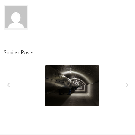
Similar Posts
L’interferometro
VIRGO raggiunge
la più alta
sensibilità