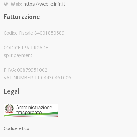
Web:
https://web.le.infn.it
Fatturazione
Codice Fiscale 84001850589
CODICE IPA: LR2ADE
split payment
P IVA: 00879951002
VAT NUMBER: IT 04430461006
Legal
Codice etico