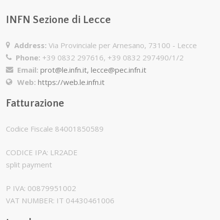
INFN Sezione di Lecce
Address:
Via Provinciale per Arnesano, 73100 - Lecce
Phone:
+39 0832 297616, +39 0832 297490/1/2
Email:
prot@le.infn.it, lecce@pec.infn.it
Web:
https://web.le.infn.it
Fatturazione
Codice Fiscale 84001850589
CODICE IPA: LR2ADE
split payment
P IVA: 00879951002
VAT NUMBER: IT 04430461006