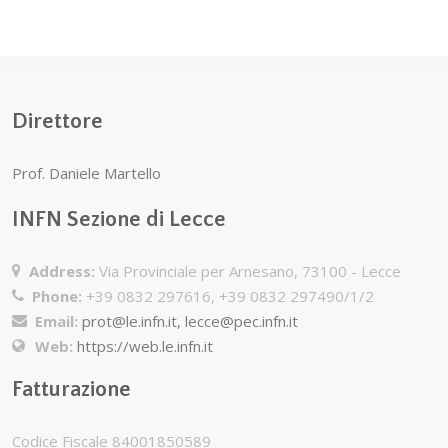
la più alta
sensibilità
Direttore
Prof. Daniele Martello
INFN Sezione di Lecce
Address:
Via Provinciale per Arnesano, 73100 - Lecce
Phone:
+39 0832 297616, +39 0832 297490/1/2
Email:
prot@le.infn.it, lecce@pec.infn.it
Web:
https://web.le.infn.it
Fatturazione
Codice Fiscale 84001850589