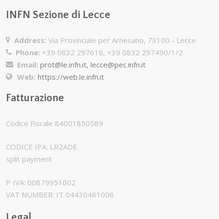
INFN Sezione di Lecce
Address:
Via Provinciale per Arnesano, 73100 - Lecce
Phone:
+39 0832 297616, +39 0832 297490/1/2
Email:
prot@le.infn.it, lecce@pec.infn.it
Web:
https://web.le.infn.it
Fatturazione
Codice Fiscale 84001850589
CODICE IPA: LR2ADE
split payment
P IVA: 00879951002
VAT NUMBER: IT 04430461006
Legal