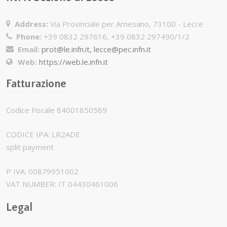
Address:
Via Provinciale per Arnesano, 73100 - Lecce
Phone:
+39 0832 297616, +39 0832 297490/1/2
Email:
prot@le.infn.it, lecce@pec.infn.it
Web:
https://web.le.infn.it
Fatturazione
Codice Fiscale 84001850589
CODICE IPA: LR2ADE
split payment
P IVA: 00879951002
VAT NUMBER: IT 04430461006
Legal