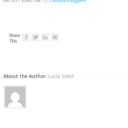
nel 2017 (GW170817).
Continua a leggere
Share
This
About the Author: 
Lucia Sideli