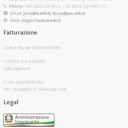
Phone:
+39 0832 297616, +39 0832 297490/1/2
Email:
prot@le.infn.it, lecce@pec.infn.it
Web:
https://web.le.infn.it
Fatturazione
Codice Fiscale 84001850589
CODICE IPA: LR2ADE
split payment
P IVA: 00879951002
VAT NUMBER: IT 04430461006
Legal