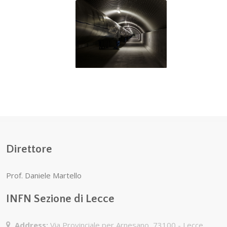
L’interferometro
VIRGO raggiunge
la più alta
sensibilità
Direttore
Prof. Daniele Martello
INFN Sezione di Lecce
Address:
Via Provinciale per Arnesano, 73100 - Lecce