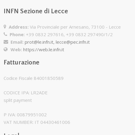
INFN Sezione di Lecce
Address:
Via Provinciale per Arnesano, 73100 - Lecce
Phone:
+39 0832 297616, +39 0832 297490/1/2
Email:
prot@le.infn.it, lecce@pec.infn.it
Web:
https://web.le.infn.it
Fatturazione
Codice Fiscale 84001850589
CODICE IPA: LR2ADE
split payment
P IVA: 00879951002
VAT NUMBER: IT 04430461006