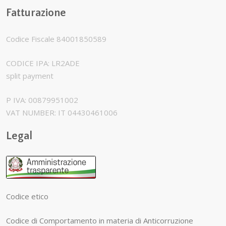
Fatturazione
Codice Fiscale 84001850589
CODICE IPA: LR2ADE
split payment
P IVA: 00879951002
VAT NUMBER: IT 04430461006
Legal
Codice etico
Codice di Comportamento in materia di Anticorruzione