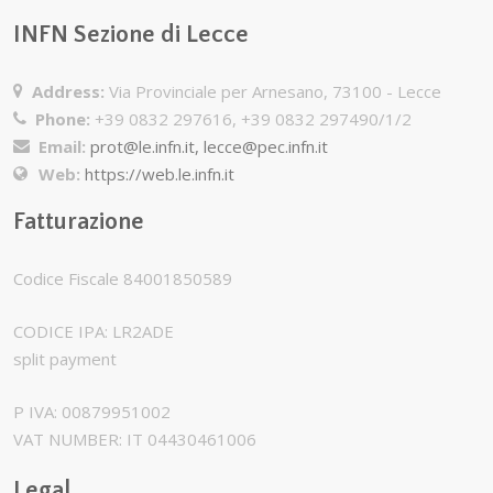
INFN Sezione di Lecce
Address:
Via Provinciale per Arnesano, 73100 - Lecce
Phone:
+39 0832 297616, +39 0832 297490/1/2
Email:
prot@le.infn.it, lecce@pec.infn.it
Web:
https://web.le.infn.it
Fatturazione
Codice Fiscale 84001850589
CODICE IPA: LR2ADE
split payment
P IVA: 00879951002
VAT NUMBER: IT 04430461006
Legal