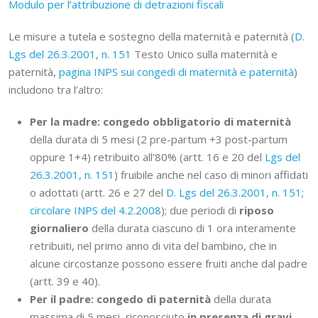
Modulo per l’attribuzione di detrazioni fiscali
Le misure a tutela e sostegno della maternità e paternità (
D.
Lgs del 26.3.2001, n. 151
Testo Unico sulla maternità e
paternità,
pagina INPS sui congedi di maternità e paternità
)
includono tra l’altro:
Per la madre: congedo obbligatorio di maternità
della durata di 5 mesi (2 pre-partum +3 post-partum
oppure 1+4) retribuito all’80% (artt. 16 e 20 del
Lgs del
26.3.2001, n. 151
) fruibile anche nel caso di minori affidati
o adottati (artt. 26 e 27 del
D. Lgs del 26.3.2001, n. 151
;
circolare INPS del 4.2.2008
); due periodi di
riposo
giornaliero
della durata ciascuno di 1 ora interamente
retribuiti, nel primo anno di vita del bambino, che in
alcune circostanze possono essere fruiti anche dal padre
(artt. 39 e 40).
Per il padre: congedo di paternità
della durata
massima di 5 mesi, riconosciuto
in presenza di gravi