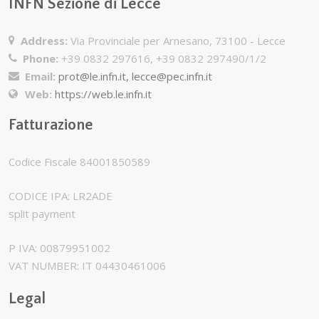
INFN Sezione di Lecce
Address:
Via Provinciale per Arnesano, 73100 - Lecce
Phone:
+39 0832 297616, +39 0832 297490/1/2
Email:
prot@le.infn.it, lecce@pec.infn.it
Web:
https://web.le.infn.it
Fatturazione
Codice Fiscale 84001850589
CODICE IPA: LR2ADE
split payment
P IVA: 00879951002
VAT NUMBER: IT 04430461006
Legal