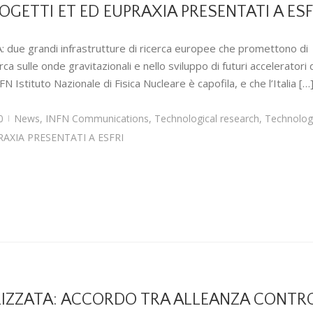
ROGETTI ET ED EUPRAXIA PRESENTATI A ESF
due grandi infrastrutture di ricerca europee che promettono di 
a sulle onde gravitazionali e nello sviluppo di futuri acceleratori d
NFN Istituto Nazionale di Fisica Nucleare è capofila, e che l’Italia […
0
News
,
INFN Communications
,
Technological research
,
Technolog
|
RAXIA PRESENTATI A ESFRI
ZZATA: ACCORDO TRA ALLEANZA CONTRO 