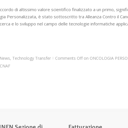
rdo di altissimo valore scientifico finalizzato a un primo, signi
 Personalizzata, è stato sottoscritto tra Alleanza Contro il Cancr
icerca e lo sviluppo nel campo delle tecnologie informatiche applica
News
,
Technology Transfer
Comments Off
on ONCOLOGIA PERSO
|
 CNAF
INFN Sezione di
Fatturazione