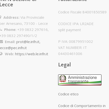
Lecce
Codice Fiscale 84001850589
Address:
Via Provinciale
per Arnesano, 73100 - Lecce
CODICE IPA: LR2ADE
Phone:
+39 0832 297616,
split payment
+39 0832 297490/1/2
P IVA: 00879951002
Email:
prot@le.infn.it,
VAT NUMBER: IT
lecce@pec.infn.it
04430461006
Web:
https://web.le.infn.it
Legal
Codice etico
Codice di Comportamento in