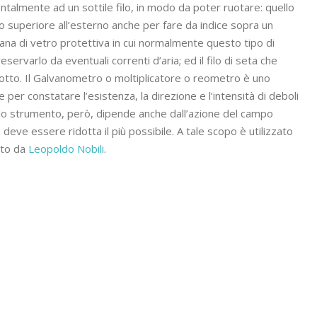
ontalmente ad un sottile filo, in modo da poter ruotare: quello
ello superiore all’esterno anche per fare da indice sopra un
na di vetro protettiva in cui normalmente questo tipo di
ervarlo da eventuali correnti d’aria; ed il filo di seta che
otto. Il Galvanometro o moltiplicatore o reometro è uno
per constatare l’esistenza, la direzione e l’intensità di deboli
dello strumento, però, dipende anche dall’azione del campo
 deve essere ridotta il più possibile. A tale scopo è utilizzato
zato da
Leopoldo Nobili
.