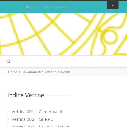
marco.panareo@le.infn.it
Home
Galvanometro Astatico di Nobili
Indice Vetrine
Vetrina 001 – Camera a fili
Vetrina 002 – Gli RPC
Vetrina 003 – La Local Station