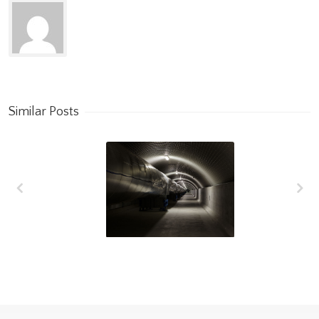
Similar Posts
L’interferometro
VIRGO raggiunge
la più alta
sensibilità