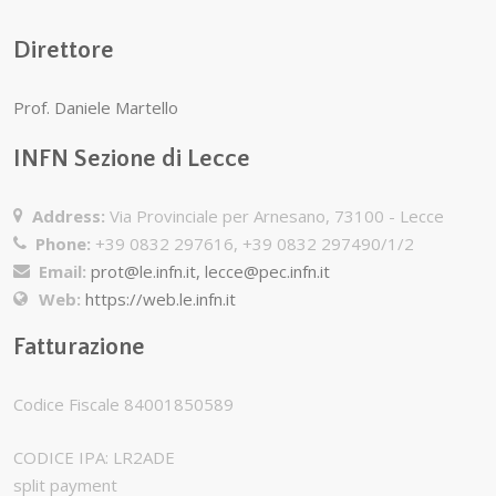
Direttore
Prof. Daniele Martello
INFN Sezione di Lecce
Address:
Via Provinciale per Arnesano, 73100 - Lecce
Phone:
+39 0832 297616, +39 0832 297490/1/2
Email:
prot@le.infn.it, lecce@pec.infn.it
Web:
https://web.le.infn.it
Fatturazione
Codice Fiscale 84001850589
CODICE IPA: LR2ADE
split payment