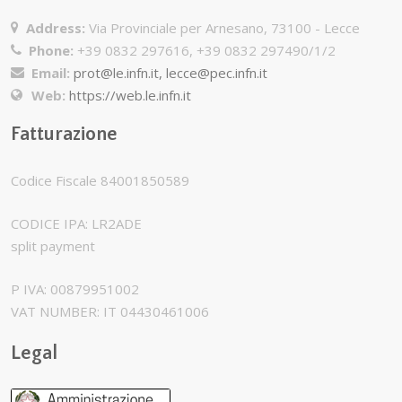
Address:
Via Provinciale per Arnesano, 73100 - Lecce
Phone:
+39 0832 297616, +39 0832 297490/1/2
Email:
prot@le.infn.it, lecce@pec.infn.it
Web:
https://web.le.infn.it
Fatturazione
Codice Fiscale 84001850589
CODICE IPA: LR2ADE
split payment
P IVA: 00879951002
VAT NUMBER: IT 04430461006
Legal